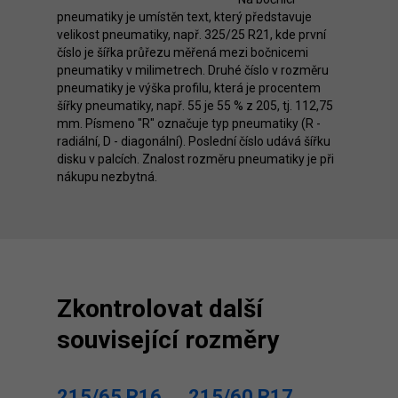
pneumatiky je umístěn text, který představuje
velikost pneumatiky, např. 325/25 R21, kde první
číslo je šířka průřezu měřená mezi bočnicemi
pneumatiky v milimetrech. Druhé číslo v rozměru
pneumatiky je výška profilu, která je procentem
šířky pneumatiky, např. 55 je 55 % z 205, tj. 112,75
mm. Písmeno "R" označuje typ pneumatiky (R -
radiální, D - diagonální). Poslední číslo udává šířku
disku v palcích. Znalost rozměru pneumatiky je při
nákupu nezbytná.
Zkontrolovat další
související rozměry
215/65 R16
215/60 R17