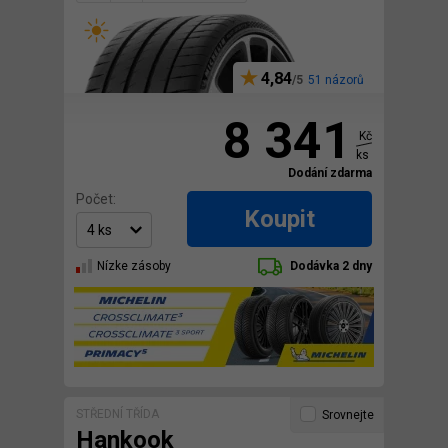
4,84
51 názorů
8 341
Kč
ks
Dodání zdarma
Počet:
Koupit
Nízke zásoby
Dodávka 2 dny
STŘEDNÍ TŘÍDA
Srovnejte
Hankook