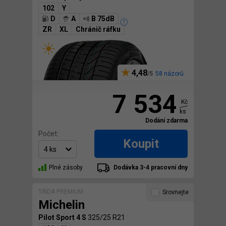
102
Y
D
A
B 75dB
ZR
XL
Chránič ráfku
4,48
58 názorů
7 534
Kč
ks
Dodání zdarma
Počet:
Koupit
Plné zásoby
Dodávka 3-4 pracovní dny
TŘÍDA PREMIUM
Srovnejte
Michelin
Pilot Sport 4 S
325/25 R21