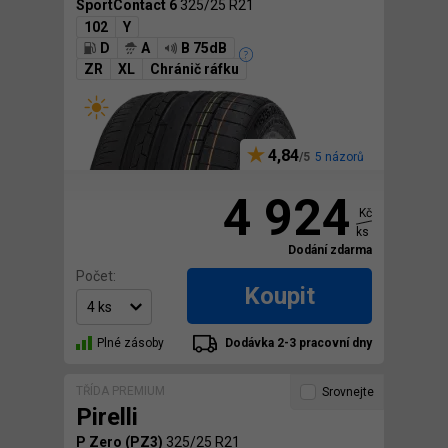
SportContact 6
325/25 R21
102
Y
D
A
B 75dB
ZR
XL
Chránič ráfku
4,84
5 názorů
4 924
Kč
ks
Dodání zdarma
Počet:
Koupit
Plné zásoby
Dodávka 2-3 pracovní dny
TŘÍDA PREMIUM
Srovnejte
Pirelli
P Zero (PZ3)
325/25 R21