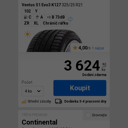
Ventus S1 Evo3 K127
325/25 R21
102
Y
C
A
B 73dB
ZR
XL
Chránič ráfku
4,00
1 názor
3 624
Kč
ks
Dodání zdarma
Počet:
Koupit
Střední zásoby
Dodávka 3-4 pracovní dny
TŘÍDA PREMIUM
Srovnejte
Continental