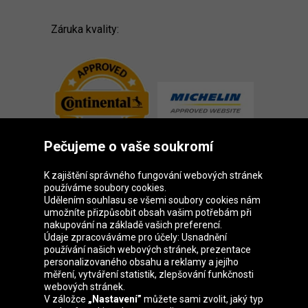
Záruka kvality:
Pečujeme o vaše soukromí
K zajištění správného fungování webových stránek
používáme soubory cookies.
Udělením souhlasu se všemi soubory cookies nám
Skupina Oponeo
umožníte přizpůsobit obsah vašim potřebám při
nakupování na základě vašich preferencí.
Údaje zpracováváme pro účely: Usnadnění
používání našich webových stránek, prezentace
personalizovaného obsahu a reklamy a jejího
Belgique
Deutschland
Éire
España
měření, vytváření statistik, zlepšování funkčnosti
webových stránek.
V záložce
„Nastavení”
můžete sami zvolit, jaký typ