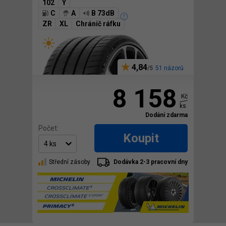
102
Y
C
A
B 73dB
ZR
XL
Chránič ráfku
4,84
51 názorů
8 158
Kč
ks
Dodání zdarma
Počet:
Koupit
Střední zásoby
Dodávka 2-3 pracovní dny