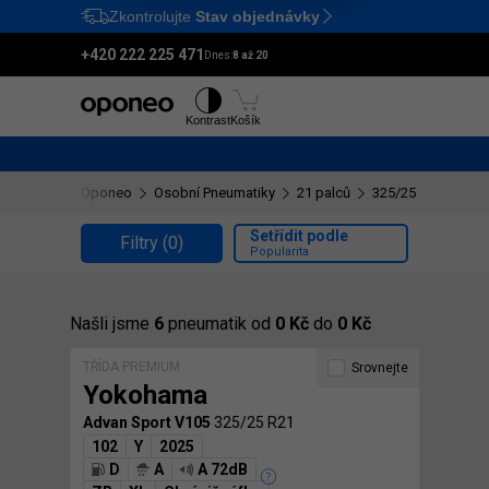
Zkontrolujte
Stav objednávky
Ctrl
M
+420 222 225 471
Dnes:
8 až 20
Pneumatiky
Disky
Kontrast
Košík
Oponeo
Osobní Pneumatiky
21 palců
325/25 R21
Setřídit podle
Filtry
(0)
Popularita
Našli jsme
6
pneumatik od
0 Kč
do
0 Kč
TŘÍDA PREMIUM
Srovnejte
Yokohama
Advan Sport V105
325/25 R21
102
Y
2025
D
A
A 72dB