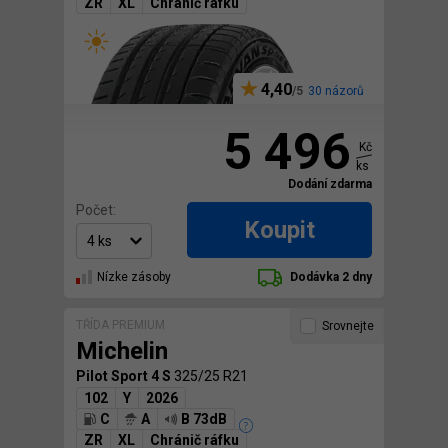
ZR
XL
Chránič ráfku
4,40
30 názorů
5 496
Kč
ks
Dodání zdarma
Počet:
Koupit
Nízke zásoby
Dodávka 2 dny
TŘÍDA PREMIUM
Srovnejte
Michelin
Pilot Sport 4 S
325/25 R21
102
Y
2026
C
A
B 73dB
ZR
XL
Chránič ráfku