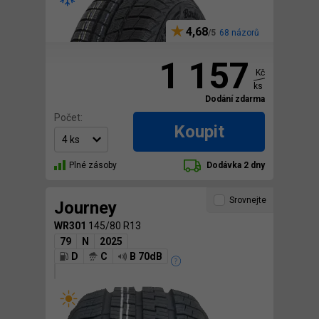
4,68
68 názorů
1 157
Kč
ks
Dodání zdarma
Počet:
Koupit
Plné zásoby
Dodávka 2 dny
Srovnejte
Journey
WR301
145/80 R13
79
N
2025
D
C
B 70dB