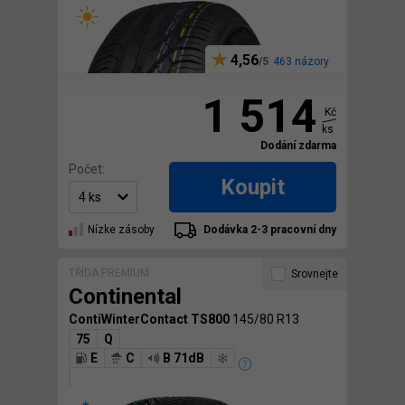
4,56
463 názory
1 514
Kč
ks
Dodání zdarma
Počet:
Koupit
Nízke zásoby
Dodávka 2-3 pracovní dny
TŘÍDA PREMIUM
Srovnejte
Continental
ContiWinterContact TS800
145/80 R13
75
Q
E
C
B 71dB