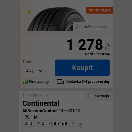
Sbíráme názory.
1 278
Kč
ks
Dodání zdarma
Počet:
Koupit
Plné zásoby
Dodávka 3-4 pracovní dny
TŘÍDA PREMIUM
Srovnejte
Continental
AllSeasonContact
145/80 R13
75
M
D
C
B 71dB