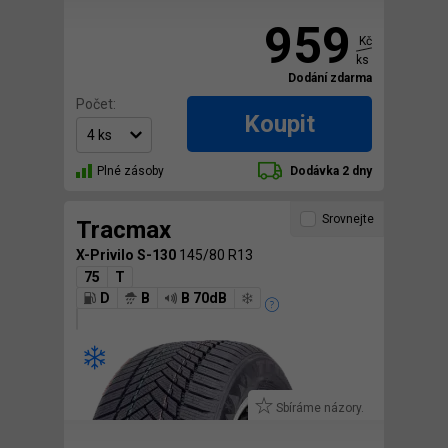
959
Kč
ks
Dodání zdarma
Počet:
Koupit
Plné zásoby
Dodávka 2 dny
Srovnejte
Tracmax
X-Privilo S-130
145/80 R13
75
T
D
B
B 70dB
Sbíráme názory.