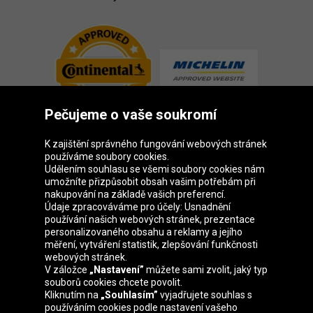
Pečujeme o vaše soukromí
K zajištění správného fungování webových stránek
používáme soubory cookies.
Udělením souhlasu se všemi soubory cookies nám
Skupina Oponeo
umožníte přizpůsobit obsah vašim potřebám při
nakupování na základě vašich preferencí.
Údaje zpracováváme pro účely: Usnadnění
používání našich webových stránek, prezentace
personalizovaného obsahu a reklamy a jejího
Belgique
Deutschland
Éire
España
měření, vytváření statistik, zlepšování funkčnosti
webových stránek.
V záložce
„Nastavení”
můžete sami zvolit, jaký typ
souborů cookies chcete povolit.
Kliknutím na
„Souhlasím”
vyjadřujete souhlas s
France
Italia
Magyarország
Nederland
používáním cookies podle nastavení vašeho