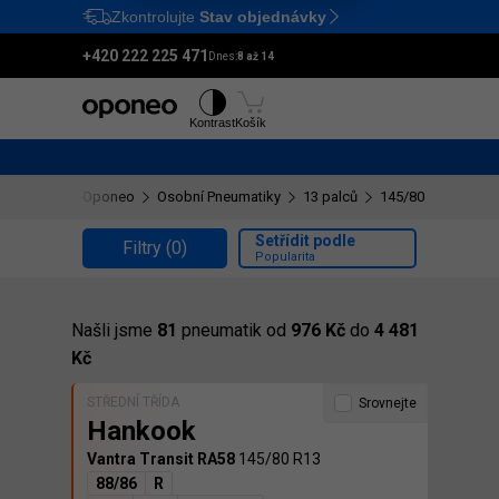
Zkontrolujte
Stav objednávky
Ctrl
M
+420 222 225 471
Dnes:
8 až 14
Pneumatiky
Disky
Kontrast
Košík
Oponeo
Osobní Pneumatiky
13 palců
145/80 R13
Setřídit podle
Filtry
(0)
Popularita
Našli jsme
81
pneumatik od
976 Kč
do
4 481
Kč
STŘEDNÍ TŘÍDA
Srovnejte
Hankook
Vantra Transit RA58
145/80 R13
88/86
R