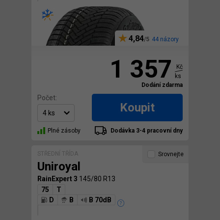
4,84
44 názory
1 357
Kč
ks
Dodání zdarma
Počet:
Koupit
Plné zásoby
Dodávka 3-4 pracovní dny
STŘEDNÍ TŘÍDA
Srovnejte
Uniroyal
RainExpert 3
145/80 R13
75
T
D
B
B 70dB