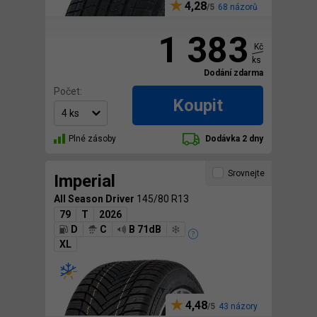
4,28
68 názorů
1 383
Kč
ks
Dodání zdarma
Počet:
Koupit
Plné zásoby
Dodávka 2 dny
Srovnejte
Imperial
All Season Driver
145/80 R13
79
T
2026
D
C
B 71dB
XL
4,48
43 názory