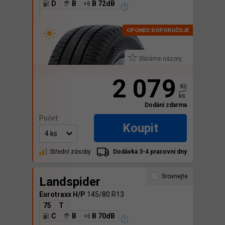
D
B
B 72dB
Sbíráme názory.
2 079
Kč
ks
Dodání zdarma
Počet:
Koupit
Střední zásoby
Dodávka 3-4 pracovní dny
Srovnejte
Landspider
Eurotraxx H/P
145/80 R13
75
T
C
B
B 70dB