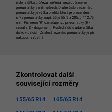
číslo je šířka průřezu měřená mezi bočnicemi
pneumatiky v milimetrech. Druhé číslo v rozměru
pneumatiky je výška profilu, která je procentem
šířky pneumatiky, např. 55 je 55 % z 205, tj. 112,75
mm. Písmeno "R" označuje typ pneumatiky (R -
radiální, D - diagonální). Poslední číslo udává šířku
disku v palcích. Znalost rozměru pneumatiky je při
nákupu nezbytná.
Zkontrolovat další
související rozměry
155/65 R14
165/65 R14