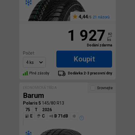
4,44
21 názorů
1 927
Kč
ks
Dodání zdarma
Počet:
Koupit
Plné zásoby
Dodávka 2-3 pracovní dny
EKONOMICKÁ TŘÍDA
Srovnejte
Barum
Polaris 5
145/80 R13
75
T
2026
E
C
B 71dB