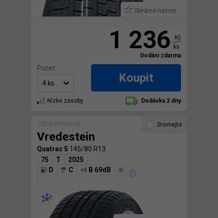
Sbíráme názory.
1 236
Kč
ks
Dodání zdarma
Počet:
Koupit
Nízke zásoby
Dodávka 2 dny
TŘÍDA PREMIUM
Srovnejte
Vredestein
Quatrac 5
145/80 R13
75
T
2025
D
C
B 69dB