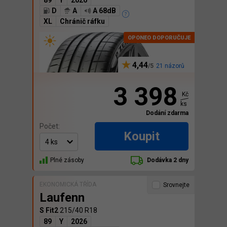
89
Y
2026
D
A
A 68dB
XL
Chránič ráfku
4,44
21 názorů
3 398
Kč
ks
Dodání zdarma
Počet:
Koupit
Plné zásoby
Dodávka 2 dny
EKONOMICKÁ TŘÍDA
Srovnejte
Laufenn
S Fit2
215/40 R18
89
Y
2026