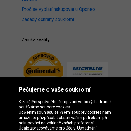
Proč se vyplatí nakupovat u Oponeo
Zásady ochrany soukromí
Záruka kvality:
Pečujeme o vaše soukromí
K zajištění správného fungování webových stránek
používáme soubory cookies.
Udělením souhlasu se všemi soubory cookies nám
Skupina Oponeo
umožníte přizpůsobit obsah vašim potřebám při
nakupování na základě vašich preferencí.
Údaje zpracováváme pro účely: Usnadnění