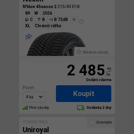
N'blue 4Season 2
215/40 R18
89
W
2026
C
B
B 72dB
XL
Chránič ráfku
Sbíráme názory.
2 485
Kč
ks
Dodání zdarma
Počet:
Koupit
Plné zásoby
Dodávka 2 dny
STŘEDNÍ TŘÍDA
Srovnejte
Uniroyal