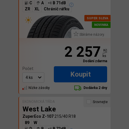
C
A
B 71dB
ZR
XL
Chránič ráfku
Sbíráme názory.
2 257
Kč
ks
Dodání zdarma
Počet:
Koupit
Nízke zásoby
Dodávka 2 dny
EKONOMICKÁ TŘÍDA
Srovnejte
West Lake
ZuperEco Z-107
215/40 R18
89
W
D
B
B 72dB