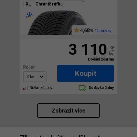
XL
Chránič ráfku
4,68
92 názory
3 110
Kč
ks
Dodání zdarma
Počet:
Koupit
Nízke zásoby
Dodávka 2 dny
Zobrazit více