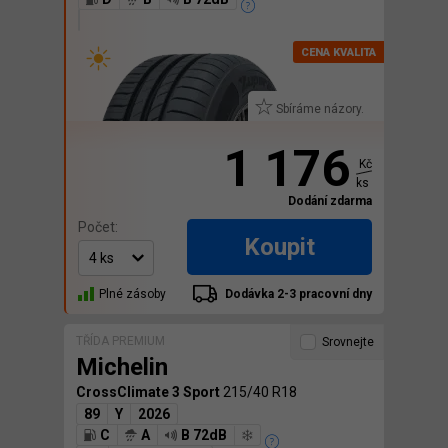
Sbíráme názory.
1 176
Kč
ks
Dodání zdarma
Počet:
Koupit
Plné zásoby
Dodávka 2-3 pracovní dny
TŘÍDA PREMIUM
Srovnejte
Michelin
CrossClimate 3 Sport
215/40 R18
89
Y
2026
C
A
B 72dB