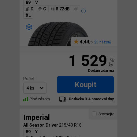
89
V
D
C
B 72dB
XL
4,44
20 názorů
1 529
Kč
ks
Dodání zdarma
Počet:
Koupit
Plné zásoby
Dodávka 3-4 pracovní dny
Srovnejte
Imperial
All Season Driver
215/40 R18
89
Y