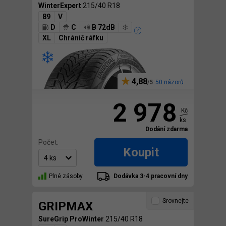
WinterExpert
215/40 R18
89
V
D
C
B 72dB
XL
Chránič ráfku
4,88
50 názorů
2 978
Kč
ks
Dodání zdarma
Počet:
Koupit
Plné zásoby
Dodávka 3-4 pracovní dny
Srovnejte
GRIPMAX
SureGrip ProWinter
215/40 R18