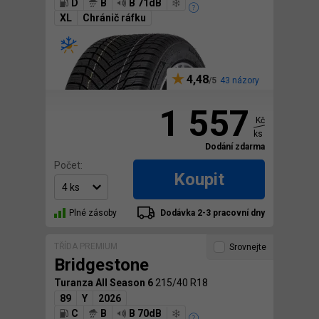
D
B
B 71dB
XL
Chránič ráfku
4,48
43 názory
1 557
Kč
ks
Dodání zdarma
Počet:
Koupit
Plné zásoby
Dodávka 2-3 pracovní dny
TŘÍDA PREMIUM
Srovnejte
Bridgestone
Turanza All Season 6
215/40 R18
89
Y
2026
C
B
B 70dB