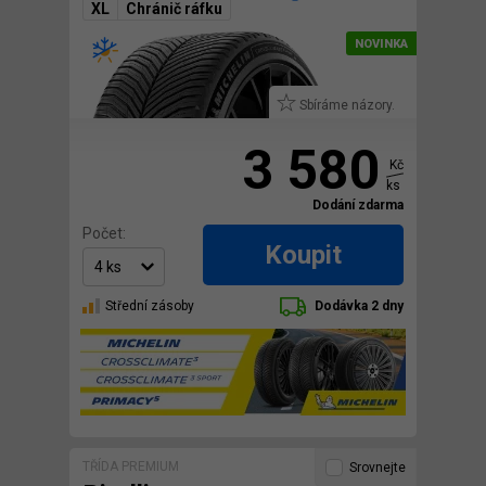
XL
Chránič ráfku
Sbíráme názory.
3 580
Kč
ks
Dodání zdarma
Počet:
Koupit
Střední zásoby
Dodávka 2 dny
TŘÍDA PREMIUM
Srovnejte