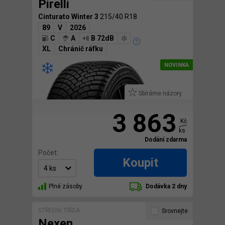
Pirelli
Cinturato Winter 3
215/40 R18
89
V
2026
C
A
B 72dB
XL
Chránič ráfku
Sbíráme názory.
3 863
Kč
ks
Dodání zdarma
Počet:
Koupit
Plné zásoby
Dodávka 2 dny
STŘEDNÍ TŘÍDA
Srovnejte
Nexen