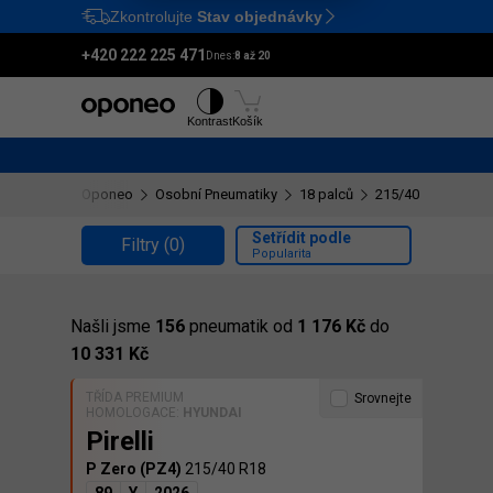
Zkontrolujte
Stav objednávky
Ctrl
M
+420 222 225 471
Dnes:
8 až 20
Pneumatiky
Disky
Kontrast
Košík
Oponeo
Osobní Pneumatiky
18 palců
215/40 R18
Setřídit podle
Filtry
(0)
Popularita
Našli jsme
156
pneumatik od
1 176 Kč
do
10 331 Kč
TŘÍDA PREMIUM
Srovnejte
HOMOLOGACE:
HYUNDAI
Pirelli
P Zero (PZ4)
215/40 R18