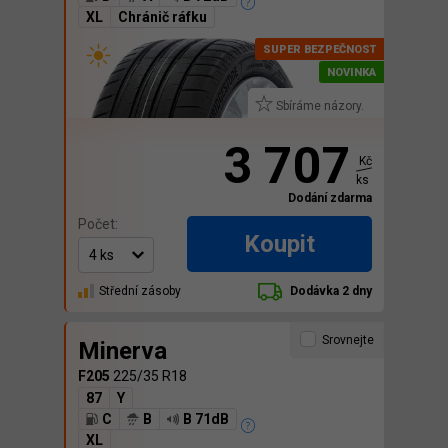
XL
Chránič ráfku
Sbíráme názory.
3 707
Kč
ks
Dodání zdarma
Počet:
Koupit
Střední zásoby
Dodávka 2 dny
Srovnejte
Minerva
F205
225/35 R18
87
Y
C
B
B 71dB
XL