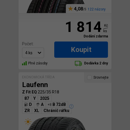
4,08
122 názory
1 814
Kč
ks
Dodání zdarma
Počet:
Koupit
Plné zásoby
Dodávka 2 dny
EKONOMICKÁ TŘÍDA
Srovnejte
Laufenn
Z Fit EQ
225/35 R18
87
Y
2025
D
A
B 72dB
ZR
XL
Chránič ráfku