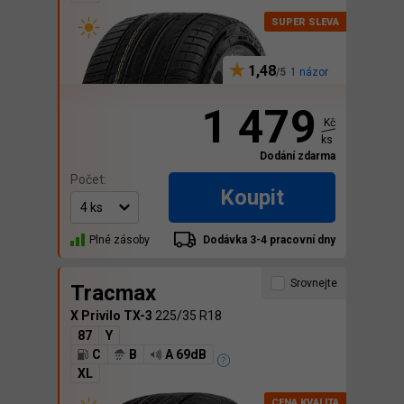
1,48
1 názor
1 479
Kč
ks
Dodání zdarma
Počet:
Koupit
Plné zásoby
Dodávka 3-4 pracovní dny
Srovnejte
Tracmax
X Privilo TX-3
225/35 R18
87
Y
C
B
A 69dB
XL