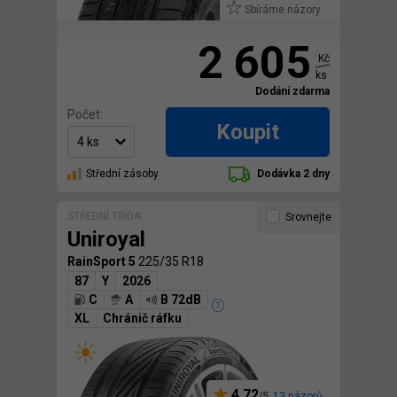
Sbíráme názory.
2 605
Kč
ks
Dodání zdarma
Počet:
Koupit
Střední zásoby
Dodávka 2 dny
STŘEDNÍ TŘÍDA
Srovnejte
Uniroyal
RainSport 5
225/35 R18
87
Y
2026
C
A
B 72dB
XL
Chránič ráfku
4,72
13 názorů