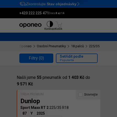
Zkontrolujte
Stav objednávky
Ctrl
M
+420 222 225 471
Dnes:
8 až 14
Pneumatiky
Disky
Kontrast
Košík
Oponeo
Osobní Pneumatiky
18 palců
225/35 R18
Setřídit podle
Filtry
(0)
Popularita
Našli jsme
55
pneumatik od
1 403 Kč
do
9 571 Kč
TŘÍDA PREMIUM
Srovnejte
Dunlop
Sport Maxx RT 2
225/35 R18
87
Y
2025