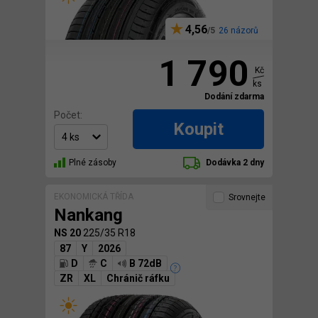
4,56
26 názorů
1 790
Kč
ks
Dodání zdarma
Počet:
Koupit
Plné zásoby
Dodávka 2 dny
EKONOMICKÁ TŘÍDA
Srovnejte
Nankang
NS 20
225/35 R18
87
Y
2026
D
C
B 72dB
ZR
XL
Chránič ráfku