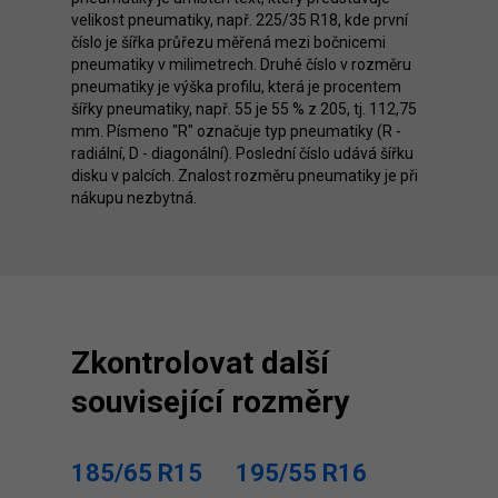
velikost pneumatiky, např. 225/35 R18, kde první
číslo je šířka průřezu měřená mezi bočnicemi
pneumatiky v milimetrech. Druhé číslo v rozměru
pneumatiky je výška profilu, která je procentem
šířky pneumatiky, např. 55 je 55 % z 205, tj. 112,75
mm. Písmeno "R" označuje typ pneumatiky (R -
radiální, D - diagonální). Poslední číslo udává šířku
disku v palcích. Znalost rozměru pneumatiky je při
nákupu nezbytná.
Zkontrolovat další
související rozměry
185/65 R15
195/55 R16