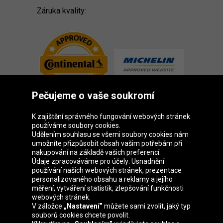
Záruka kvality:
Pečujeme o vaše soukromí
K zajištění správného fungování webových stránek
používáme soubory cookies.
Udělením souhlasu se všemi soubory cookies nám
Skupina Oponeo
umožníte přizpůsobit obsah vašim potřebám při
nakupování na základě vašich preferencí.
Údaje zpracováváme pro účely: Usnadnění
používání našich webových stránek, prezentace
personalizovaného obsahu a reklamy a jejího
Belgique
Deutschland
Éire
España
měření, vytváření statistik, zlepšování funkčnosti
webových stránek.
V záložce
„Nastavení”
můžete sami zvolit, jaký typ
souborů cookies chcete povolit.