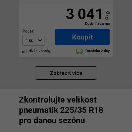
3 041
Kč
ks
Dodání zdarma
Počet:
Koupit
Nízke zásoby
Dodávka 2 dny
Zobrazit více
Zkontrolujte velikost
pneumatik 225/35 R18
pro danou sezónu