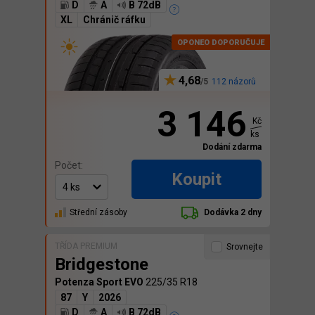
D
A
B 72dB
XL
Chránič ráfku
4,68
112 názorů
3 146
Kč
ks
Dodání zdarma
Počet:
Koupit
Střední zásoby
Dodávka 2 dny
TŘÍDA PREMIUM
Srovnejte
Bridgestone
Potenza Sport EVO
225/35 R18
87
Y
2026
D
A
B 72dB