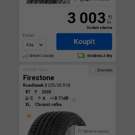
3 003
Kč
ks
Dodání zdarma
Počet:
Koupit
Střední zásoby
Dodávka 2 dny
STŘEDNÍ TŘÍDA
Srovnejte
Firestone
Roadhawk 2
225/35 R18
87
Y
2025
C
A
B 71dB
XL
Chránič ráfku
Sbíráme názory.