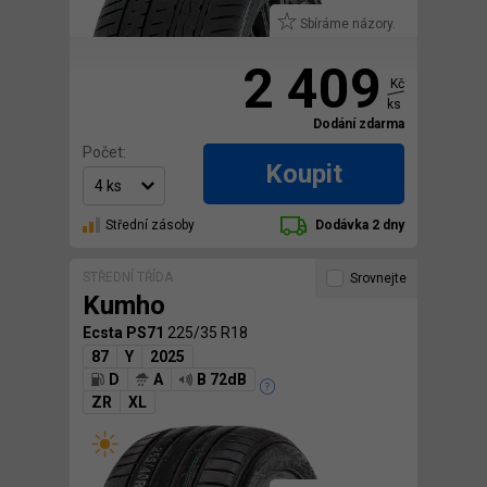
Sbíráme názory.
2 409
Kč
ks
Dodání zdarma
Počet:
Koupit
Střední zásoby
Dodávka 2 dny
STŘEDNÍ TŘÍDA
Srovnejte
Kumho
Ecsta PS71
225/35 R18
87
Y
2025
D
A
B 72dB
ZR
XL