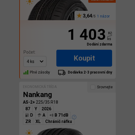
3,64
1 názor
1 403
Kč
ks
Dodání zdarma
Počet:
Koupit
Plné zásoby
Dodávka 2-3 pracovní dny
EKONOMICKÁ TŘÍDA
Srovnejte
Nankang
AS-2+
225/35 R18
87
Y
2026
D
A
B 71dB
ZR
XL
Chránič ráfku