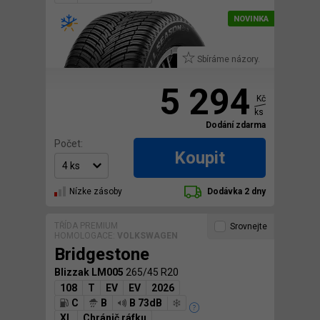
Sbíráme názory.
5 294
Kč
ks
Dodání zdarma
Počet:
Koupit
Nízke zásoby
Dodávka 2 dny
TŘÍDA PREMIUM
Srovnejte
HOMOLOGACE:
VOLKSWAGEN
Bridgestone
Blizzak LM005
265/45 R20
108
T
EV
EV
2026
C
B
B 73dB
XL
Chránič ráfku