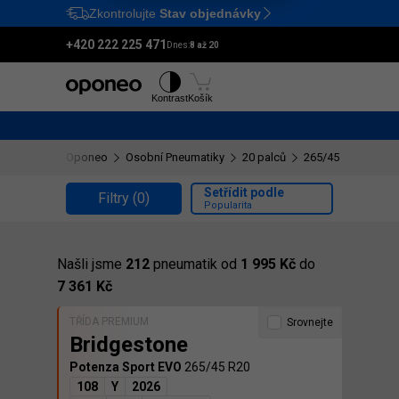
Zkontrolujte
Stav objednávky
Ctrl
M
+420 222 225 471
Dnes:
8 až 20
Pneumatiky
Disky
Kontrast
Košík
Oponeo
Osobní Pneumatiky
20 palců
265/45 R20
Setřídit podle
Filtry
(0)
Popularita
Našli jsme
212
pneumatik od
1 995 Kč
do
7 361 Kč
TŘÍDA PREMIUM
Srovnejte
Bridgestone
Potenza Sport EVO
265/45 R20
108
Y
2026