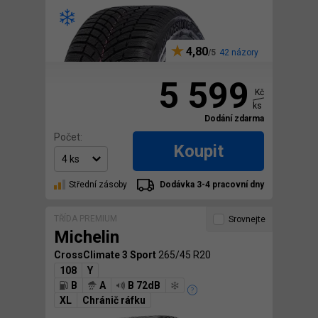
4,80
42 názory
5 599
Kč
ks
Dodání zdarma
Počet:
Koupit
Střední zásoby
Dodávka 3-4 pracovní dny
TŘÍDA PREMIUM
Srovnejte
Michelin
CrossClimate 3 Sport
265/45 R20
108
Y
B
A
B 72dB
XL
Chránič ráfku