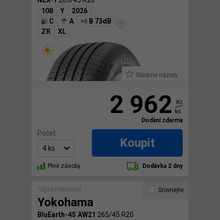
108
Y
2026
C
A
B 73dB
ZR
XL
Sbíráme názory.
2 962
Kč
ks
Dodání zdarma
Počet:
Koupit
Plné zásoby
Dodávka 2 dny
TŘÍDA PREMIUM
Srovnejte
Yokohama
BluEarth-4S AW21
265/45 R20