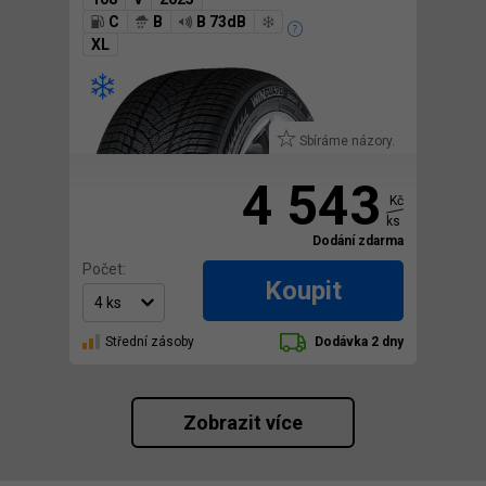
C
B
B 73dB
XL
Sbíráme názory.
4 543
Kč
ks
Dodání zdarma
Počet:
Koupit
Střední zásoby
Dodávka 2 dny
Zobrazit více