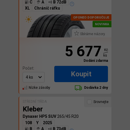
C
A
B 72dB
XL
Chránič ráfku
Sbíráme názory.
5 677
Kč
ks
Dodání zdarma
Počet:
Koupit
Nízke zásoby
Dodávka 2 dny
STŘEDNÍ TŘÍDA
Srovnejte
Kleber
Dynaxer HP5 SUV
265/45 R20
108
Y
2025
B
A
B 73dB