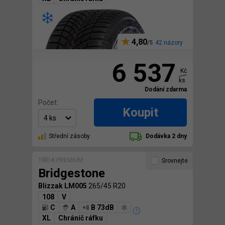
4,80
42 názory
6 537
Kč
ks
Dodání zdarma
Počet:
Koupit
Střední zásoby
Dodávka 2 dny
TŘÍDA PREMIUM
Srovnejte
Bridgestone
Blizzak LM005
265/45 R20
108
V
C
A
B 73dB
XL
Chránič ráfku