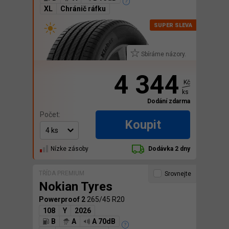
XL
Chránič ráfku
Sbíráme názory.
4 344
Kč
ks
Dodání zdarma
Počet:
Koupit
Nízke zásoby
Dodávka 2 dny
TŘÍDA PREMIUM
Srovnejte
Nokian Tyres
Powerproof 2
265/45 R20
108
Y
2026
B
A
A 70dB