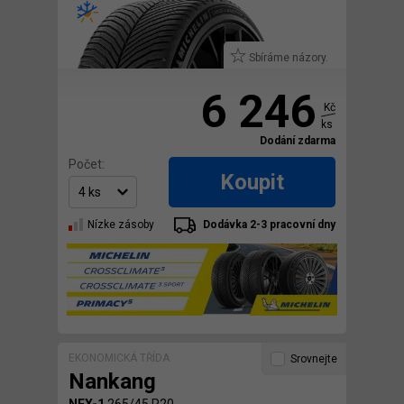
Sbíráme názory.
6 246
Kč
ks
Dodání zdarma
Počet:
Koupit
Nízke zásoby
Dodávka 2-3 pracovní dny
EKONOMICKÁ TŘÍDA
Srovnejte
Nankang
NEX-1
265/45 R20