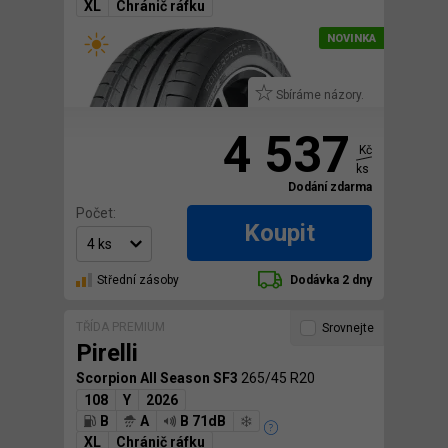
XL
Chránič ráfku
Sbíráme názory.
4 537
Kč
ks
Dodání zdarma
Počet:
Koupit
Střední zásoby
Dodávka 2 dny
TŘÍDA PREMIUM
Srovnejte
Pirelli
Scorpion All Season SF3
265/45 R20
108
Y
2026
B
A
B 71dB
XL
Chránič ráfku