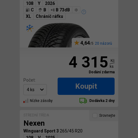
108
Y
2026
C
B
B 73dB
XL
Chránič ráfku
4,64
20 názorů
4 315
Kč
ks
Dodání zdarma
Počet:
Koupit
Nízke zásoby
Dodávka 2 dny
STŘEDNÍ TŘÍDA
Srovnejte
Nexen
Winguard Sport 3
265/45 R20
108
V
2025