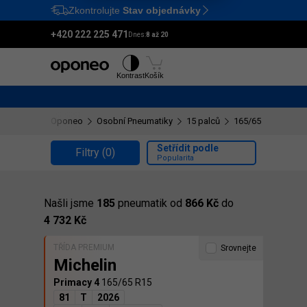
Zkontrolujte
Stav objednávky
Ctrl
M
+420 222 225 471
Dnes:
8 až 20
Pneumatiky
Disky
Kontrast
Košík
Oponeo
Osobní Pneumatiky
15 palců
165/65 R15
Setřídit podle
Filtry
(0)
Popularita
Našli jsme
185
pneumatik od
866 Kč
do
4 732 Kč
TŘÍDA PREMIUM
Srovnejte
Michelin
Primacy 4
165/65 R15
81
T
2026