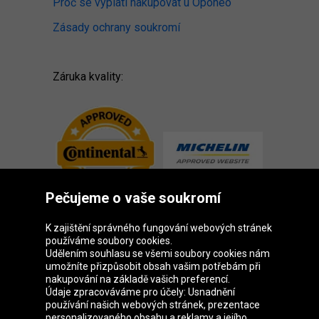
Proč se vyplatí nakupovat u Oponeo
Zásady ochrany soukromí
Záruka kvality:
Pečujeme o vaše soukromí
K zajištění správného fungování webových stránek
používáme soubory cookies.
Udělením souhlasu se všemi soubory cookies nám
Skupina Oponeo
umožníte přizpůsobit obsah vašim potřebám při
nakupování na základě vašich preferencí.
Údaje zpracováváme pro účely: Usnadnění
používání našich webových stránek, prezentace
personalizovaného obsahu a reklamy a jejího