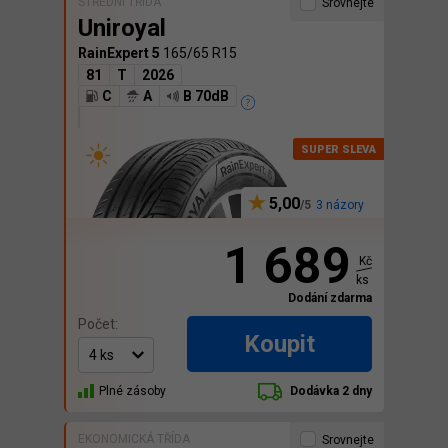
STŘEDNÍ TŘÍDA
Srovnejte
Uniroyal
RainExpert 5
165/65 R15
81
T
2026
C
A
B 70dB
5,00
3 názory
1 689
Kč
ks
Dodání zdarma
Počet:
Koupit
Plné zásoby
Dodávka 2 dny
EKONOMICKÁ TŘÍDA
Srovnejte