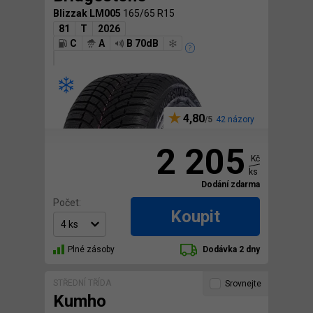
Blizzak LM005
165/65 R15
81
T
2026
C
A
B 70dB
4,80
42 názory
2 205
Kč
ks
Dodání zdarma
Počet:
Koupit
Plné zásoby
Dodávka 2 dny
STŘEDNÍ TŘÍDA
Srovnejte
Kumho