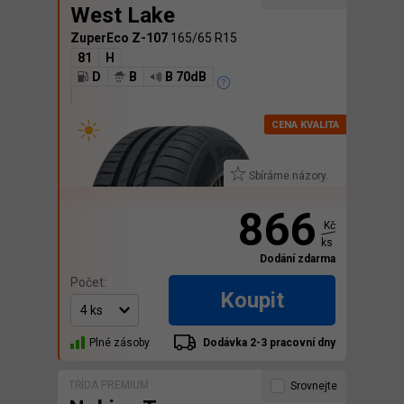
West Lake
ZuperEco Z-107
165/65 R15
81
H
D
B
B 70dB
Sbíráme názory.
866
Kč
ks
Dodání zdarma
Počet:
Koupit
Plné zásoby
Dodávka 2-3 pracovní dny
TŘÍDA PREMIUM
Srovnejte