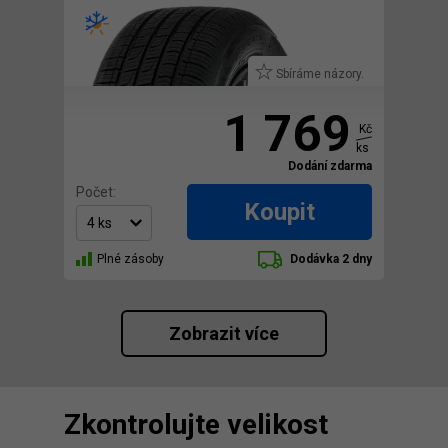
Sbíráme názory.
1 769
Kč
ks
Dodání zdarma
Počet:
Koupit
Plné zásoby
Dodávka 2 dny
Zobrazit více
Zkontrolujte velikost