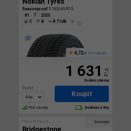
Nokian Tyres
Seasonproof 1
165/65 R15
81
T
2025
C
B
B 71dB
4,72
111 názorů
1 631
Kč
ks
Dodání zdarma
Počet:
Koupit
Plné zásoby
Dodávka 2 dny
TŘÍDA PREMIUM
Srovnejte
Bridgestone