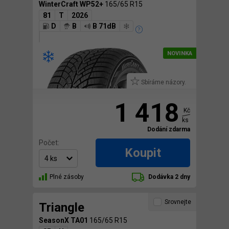
WinterCraft WP52+
165/65 R15
81
T
2026
D
B
B 71dB
Sbíráme názory.
1 418
Kč
ks
Dodání zdarma
Počet:
Koupit
Plné zásoby
Dodávka 2 dny
Srovnejte
Triangle
SeasonX TA01
165/65 R15