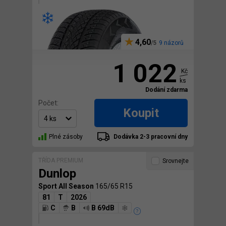
4,60
9 názorů
1 022
Kč
ks
Dodání zdarma
Počet:
Koupit
Plné zásoby
Dodávka 2-3 pracovní dny
TŘÍDA PREMIUM
Srovnejte
Dunlop
Sport All Season
165/65 R15
81
T
2026
C
B
B 69dB