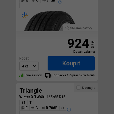
E
C
71dB
Sbíráme názory.
924
Kč
ks
Dodání zdarma
Počet:
Koupit
Plné zásoby
Dodávka 4-5 pracovních dnů
Srovnejte
Triangle
Winter X TW401
165/65 R15
81
T
E
C
B 70dB