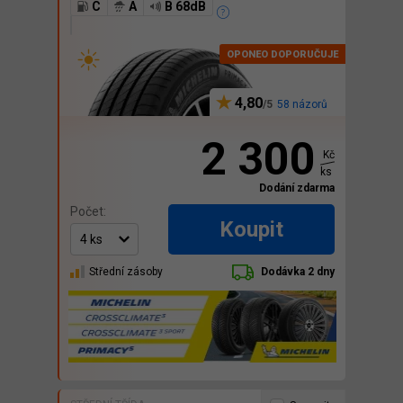
C
A
B 68dB
4,80
58 názorů
2 300
Kč
ks
Dodání zdarma
Počet:
Koupit
Střední zásoby
Dodávka 2 dny