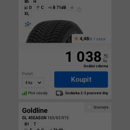
85
H
D
C
B 71dB
XL
4,48
1 názor
1 038
Kč
ks
Dodání zdarma
Počet:
Koupit
Plné zásoby
Dodávka 2-3 pracovní dny
Srovnejte
Goldline
GL 4SEASON
165/65 R15
81
T