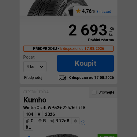
4,76
8 názorů
2 693
Kč
ks
Dodání zdarma
PŘEDPRODEJ -
k dispozici od
17.08.2026
Počet:
Koupit
Předprodej
K dispozici od 17.08.2026
STŘEDNÍ TŘÍDA
Srovnejte
Kumho
WinterCraft WP52+
225/60 R18
104
V
2026
C
B
B 72dB
XL