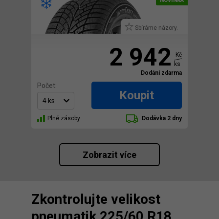
Sbíráme názory.
2 942
Kč
ks
Dodání zdarma
Počet:
Koupit
Plné zásoby
Dodávka 2 dny
Zobrazit více
Zkontrolujte velikost
pneumatik 225/60 R18