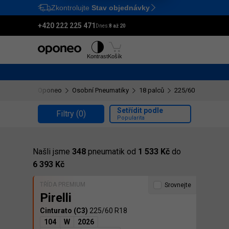
Zkontrolujte
Stav objednávky
Ctrl
M
+420 222 225 471
Dnes:
8 až 20
Pneumatiky
Disky
Kontrast
Košík
Oponeo
Osobní Pneumatiky
18 palců
225/60 R18
Setřídit podle
Filtry
(0)
Popularita
Našli jsme
348
pneumatik od
1 533 Kč
do
6 393 Kč
TŘÍDA PREMIUM
Srovnejte
Pirelli
Cinturato (C3)
225/60 R18
104
W
2026