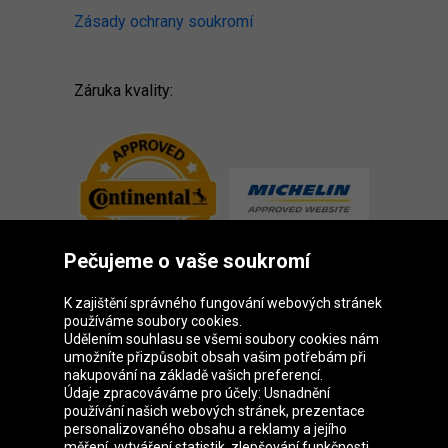
Zásady ochrany soukromí
Záruka kvality:
Pečujeme o vaše soukromí
K zajištění správného fungování webových stránek
používáme soubory cookies.
Udělením souhlasu se všemi soubory cookies nám
Skupina Oponeo
umožníte přizpůsobit obsah vašim potřebám při
nakupování na základě vašich preferencí.
Údaje zpracováváme pro účely: Usnadnění
používání našich webových stránek, prezentace
personalizovaného obsahu a reklamy a jejího
Belgique
Deutschland
Éire
España
měření, vytváření statistik, zlepšování funkčnosti