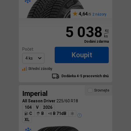
4,64
2 názory
5 038
Kč
ks
Dodání zdarma
Počet:
Koupit
Střední zásoby
Dodávka 4-5 pracovních dnů
Srovnejte
Imperial
All Season Driver
225/60 R18
104
V
2026
C
B
B 71dB
XL