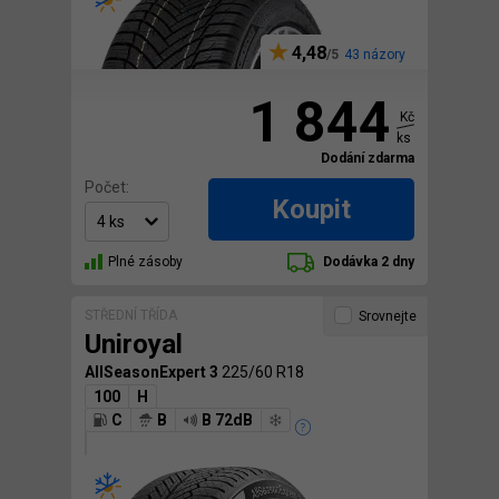
4,48
43 názory
1 844
Kč
ks
Dodání zdarma
Počet:
Koupit
Plné zásoby
Dodávka 2 dny
STŘEDNÍ TŘÍDA
Srovnejte
Uniroyal
AllSeasonExpert 3
225/60 R18
100
H
C
B
B 72dB