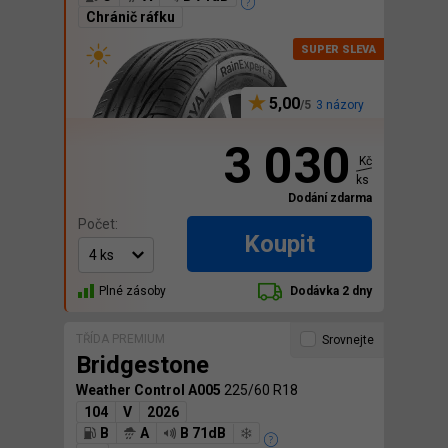
Chránič ráfku
5,00
3 názory
3 030
Kč
ks
Dodání zdarma
Počet:
Koupit
Plné zásoby
Dodávka 2 dny
TŘÍDA PREMIUM
Srovnejte
Bridgestone
Weather Control A005
225/60 R18
104
V
2026
B
A
B 71dB