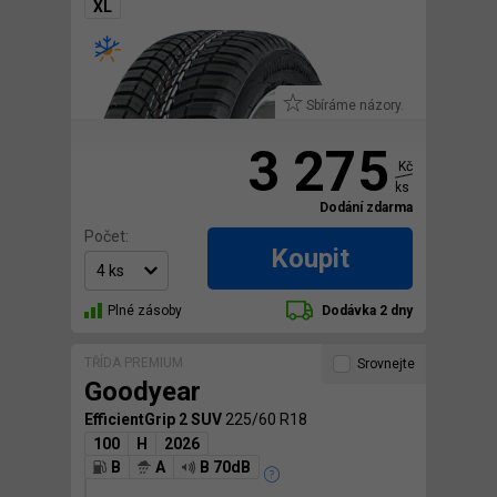
XL
Sbíráme názory.
3 275
Kč
ks
Dodání zdarma
Počet:
Koupit
Plné zásoby
Dodávka 2 dny
TŘÍDA PREMIUM
Srovnejte
Goodyear
EfficientGrip 2 SUV
225/60 R18
100
H
2026
B
A
B 70dB