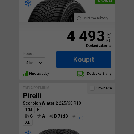
Sbíráme názory.
4 493
Kč
ks
Dodání zdarma
Počet:
Koupit
Plné zásoby
Dodávka 2 dny
TŘÍDA PREMIUM
Srovnejte
Pirelli
Scorpion Winter 2
225/60 R18
104
H
C
A
B 71dB
XL