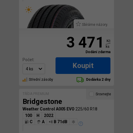
Sbíráme názory.
3 471
Kč
ks
Dodání zdarma
Počet:
Koupit
Střední zásoby
Dodávka 2 dny
TŘÍDA PREMIUM
Srovnejte
Bridgestone
Weather Control A005 EVO
225/60 R18
100
H
2022
C
A
B 71dB