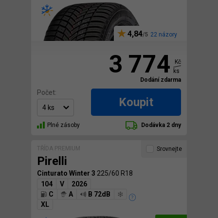
4,84
22 názory
3 774
Kč
ks
Dodání zdarma
Počet:
Koupit
Plné zásoby
Dodávka 2 dny
TŘÍDA PREMIUM
Srovnejte
Pirelli
Cinturato Winter 3
225/60 R18
104
V
2026
C
A
B 72dB
XL