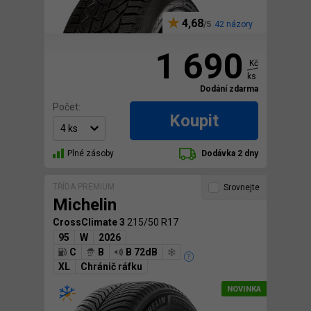
4,68
42 názory
1 690
Kč
ks
Dodání zdarma
Počet:
Koupit
Plné zásoby
Dodávka 2 dny
TŘÍDA PREMIUM
Srovnejte
Michelin
CrossClimate 3
215/50 R17
95
W
2026
C
B
B 72dB
XL
Chránič ráfku