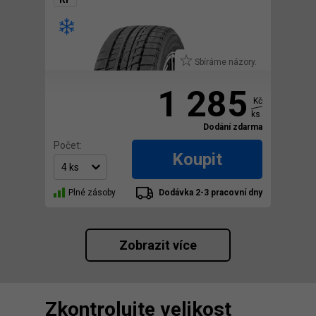
Sbíráme názory.
1 285
Kč
ks
Dodání zdarma
Počet:
Koupit
Plné zásoby
Dodávka 2-3 pracovní dny
Zobrazit více
Zkontrolujte velikost