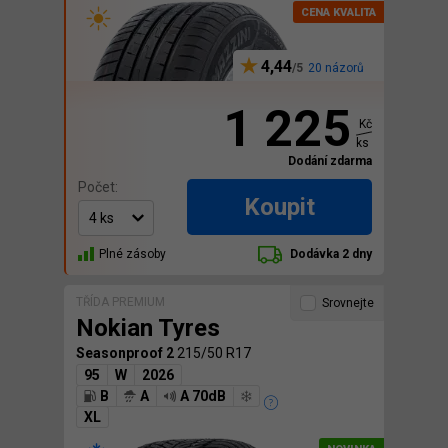
4,44
20 názorů
1 225
Kč
ks
Dodání zdarma
Počet:
Koupit
Plné zásoby
Dodávka 2 dny
TŘÍDA PREMIUM
Srovnejte
Nokian Tyres
Seasonproof 2
215/50 R17
95
W
2026
B
A
A 70dB
XL