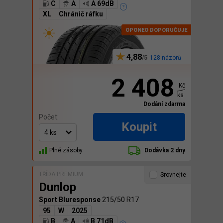
C
A
A 69dB
XL
Chránič ráfku
4,88
128 názorů
2 408
Kč
ks
Dodání zdarma
Počet:
Koupit
Plné zásoby
Dodávka 2 dny
TŘÍDA PREMIUM
Srovnejte
Dunlop
Sport Bluresponse
215/50 R17
95
W
2025
B
A
B 71dB