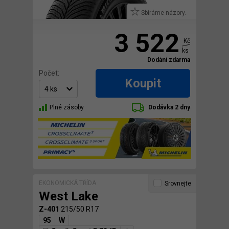
Sbíráme názory.
3 522
Kč
ks
Dodání zdarma
Počet:
Koupit
Plné zásoby
Dodávka 2 dny
EKONOMICKÁ TŘÍDA
Srovnejte
West Lake
Z-401
215/50 R17
95
W