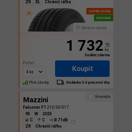
ZR
XL
Chránič ráfku
Sbíráme názory.
1 732
Kč
ks
Dodání zdarma
Počet:
Koupit
Plné zásoby
Dodávka 3-4 pracovní dny
Srovnejte
Mazzini
Falconer F1
215/50 R17
95
W
2025
C
C
B 71dB
ZR
Chránič ráfku