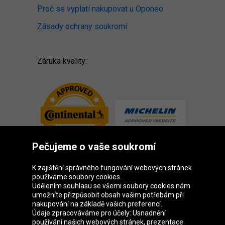
Proč se vyplatí nakupovat u Oponeo
Zásady ochrany soukromí
Záruka kvality:
Pečujeme o vaše soukromí
K zajištění správného fungování webových stránek
používáme soubory cookies.
Udělením souhlasu se všemi soubory cookies nám
Skupina Oponeo
umožníte přizpůsobit obsah vašim potřebám při
nakupování na základě vašich preferencí.
Údaje zpracováváme pro účely: Usnadnění
používání našich webových stránek, prezentace