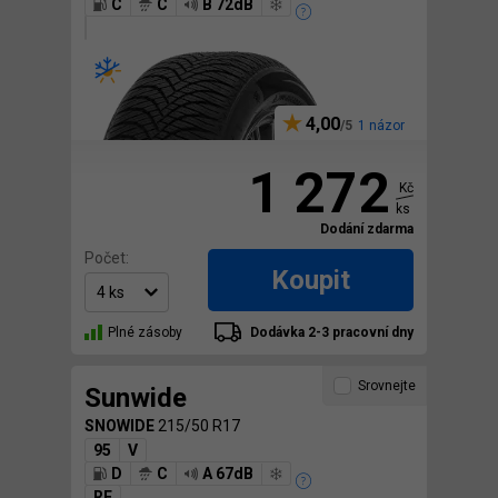
C
C
B 72dB
4,00
1 názor
1 272
Kč
ks
Dodání zdarma
Počet:
Koupit
Plné zásoby
Dodávka 2-3 pracovní dny
Srovnejte
Sunwide
SNOWIDE
215/50 R17
95
V
D
C
A 67dB
RF