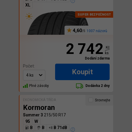
XL
4,60
1007 názorů
2 742
Kč
ks
Dodání zdarma
Počet:
Koupit
Plné zásoby
Dodávka 2 dny
EKONOMICKÁ TŘÍDA
Srovnejte
Kormoran
Summer 3
215/50 R17
95
W
B
B
B 71dB