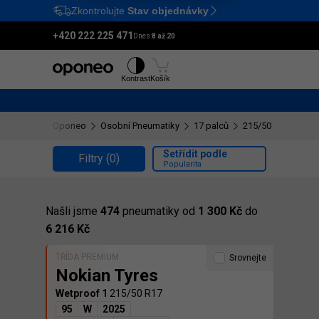
Zkontrolujte
Stav objednávky
Ctrl
M
+420 222 225 471
Dnes:
8 až 20
Pneumatiky
Disky
Kontrast
Košík
Oponeo
Osobní Pneumatiky
17 palců
215/50 R17
Setřídit podle
Filtry
(0)
Popularita
Našli jsme
474
pneumatiky od
1 300 Kč
do
6 216 Kč
TŘÍDA PREMIUM
Srovnejte
Nokian Tyres
Wetproof 1
215/50 R17
95
W
2025