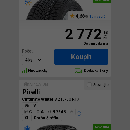
4,68
19 názorů
2 772
Kč
ks
Dodání zdarma
Počet:
Koupit
Plné zásoby
Dodávka 2 dny
TŘÍDA PREMIUM
Srovnejte
Pirelli
Cinturato Winter 3
215/50 R17
95
V
C
A
B 72dB
XL
Chránič ráfku