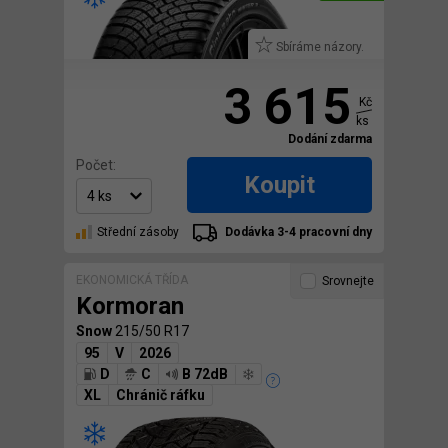
Sbíráme názory.
3 615
Kč
ks
Dodání zdarma
Počet:
Koupit
Střední zásoby
Dodávka 3-4 pracovní dny
EKONOMICKÁ TŘÍDA
Srovnejte
Kormoran
Snow
215/50 R17
95
V
2026
D
C
B 72dB
XL
Chránič ráfku