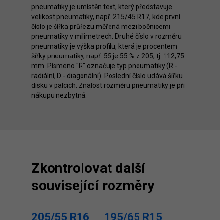
pneumatiky je umístěn text, který představuje
velikost pneumatiky, např. 215/45 R17, kde první
číslo je šířka průřezu měřená mezi bočnicemi
pneumatiky v milimetrech. Druhé číslo v rozměru
pneumatiky je výška profilu, která je procentem
šířky pneumatiky, např. 55 je 55 % z 205, tj. 112,75
mm. Písmeno "R" označuje typ pneumatiky (R -
radiální, D - diagonální). Poslední číslo udává šířku
disku v palcích. Znalost rozměru pneumatiky je při
nákupu nezbytná.
Zkontrolovat další
související rozměry
205/55 R16
195/65 R15