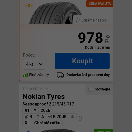
Sbíráme názory.
978
Kč
ks
Dodání zdarma
Počet:
Koupit
Plné zásoby
Dodávka 3-4 pracovní dny
TŘÍDA PREMIUM
Srovnejte
Nokian Tyres
Seasonproof 2
215/45 R17
91
Y
2026
B
A
B 70dB
XL
Chránič ráfku