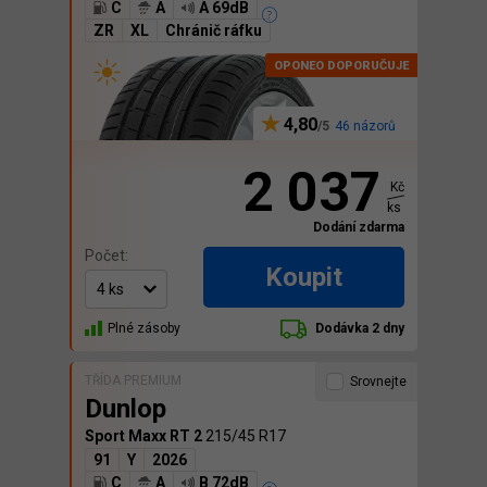
C
A
A 69dB
ZR
XL
Chránič ráfku
4,80
46 názorů
2 037
Kč
ks
Dodání zdarma
Počet:
Koupit
Plné zásoby
Dodávka 2 dny
TŘÍDA PREMIUM
Srovnejte
Dunlop
Sport Maxx RT 2
215/45 R17
91
Y
2026
C
A
B 72dB