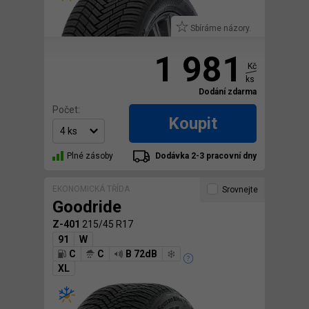
Sbíráme názory.
1 981
Kč
ks
Dodání zdarma
Počet:
Koupit
Plné zásoby
Dodávka 2-3 pracovní dny
EKONOMICKÁ TŘÍDA
Srovnejte
Goodride
Z-401
215/45 R17
91
W
C
C
B 72dB
XL