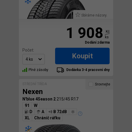
Sbíráme názory.
1 908
Kč
ks
Dodání zdarma
Počet:
Koupit
Plné zásoby
Dodávka 3-4 pracovní dny
STŘEDNÍ TŘÍDA
Srovnejte
Nexen
N'blue 4Season 2
215/45 R17
91
W
D
A
B 72dB
XL
Chránič ráfku