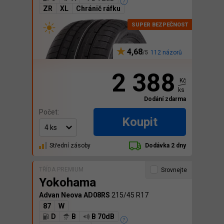
ZR
XL
Chránič ráfku
4,68
112 názorů
2 388
Kč
ks
Dodání zdarma
Počet:
Koupit
Střední zásoby
Dodávka 2 dny
TŘÍDA PREMIUM
Srovnejte
Yokohama
Advan Neova AD08RS
215/45 R17
87
W
D
B
B 70dB