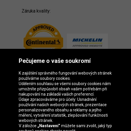
Záruka kvality:
Pečujeme o vaše soukromí
K zajištění správného fungování webových stránek
používáme soubory cookies.
Udělením souhlasu se všemi soubory cookies nám
Skupina Oponeo
umožníte přizpůsobit obsah vašim potřebám při
nakupování na základě vašich preferencí.
Údaje zpracováváme pro účely: Usnadnění
používání našich webových stránek, prezentace
personalizovaného obsahu a reklamy a jejího
Belgique
Deutschland
Éire
España
měření, vytváření statistik, zlepšování funkčnosti
webových stránek.
V záložce
„Nastavení”
můžete sami zvolit, jaký typ