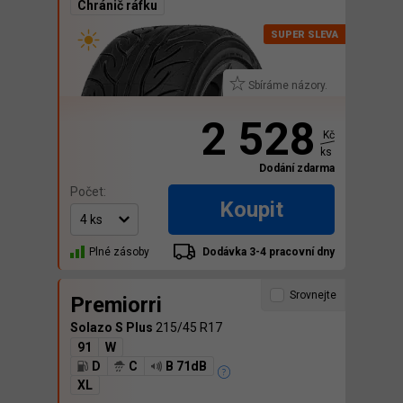
Chránič ráfku
Sbíráme názory.
2 528
Kč
ks
Dodání zdarma
Počet:
Koupit
Plné zásoby
Dodávka 3-4 pracovní dny
Srovnejte
Premiorri
Solazo S Plus
215/45 R17
91
W
D
C
B 71dB
XL