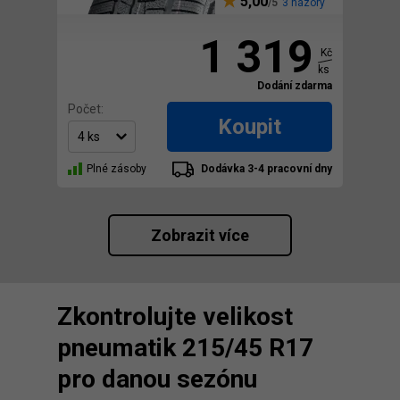
5,00
3 názory
1 319
Kč
ks
Dodání zdarma
Počet:
Koupit
Plné zásoby
Dodávka 3-4 pracovní dny
Zobrazit více
Zkontrolujte velikost
pneumatik 215/45 R17
pro danou sezónu