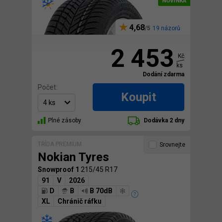
4,68
19 názorů
2 453
Kč
ks
Dodání zdarma
Počet:
Koupit
Plné zásoby
Dodávka 2 dny
TŘÍDA PREMIUM
Srovnejte
Nokian Tyres
Snowproof 1
215/45 R17
91
V
2026
D
B
B 70dB
XL
Chránič ráfku