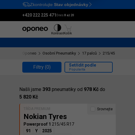
Zkontrolujte
Stav objednávky
Ctrl
M
+420 222 225 471
Dnes:
8 až 20
Pneumatiky
Disky
Kontrast
Košík
Oponeo
Osobní Pneumatiky
17 palců
215/45 R17
Setřídit podle
Filtry
(0)
Popularita
Našli jsme
393
pneumatiky od
978 Kč
do
5 820 Kč
TŘÍDA PREMIUM
Srovnejte
Nokian Tyres
Powerproof 1
215/45 R17
91
Y
2025