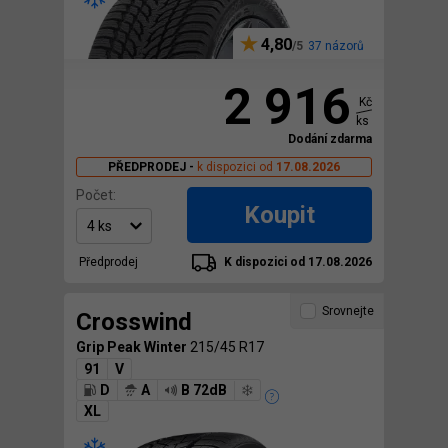
4,80
37 názorů
2 916
Kč
ks
Dodání zdarma
PŘEDPRODEJ -
k dispozici od
17.08.2026
Počet:
Koupit
Předprodej
K dispozici od 17.08.2026
Srovnejte
Crosswind
Grip Peak Winter
215/45 R17
91
V
D
A
B 72dB
XL